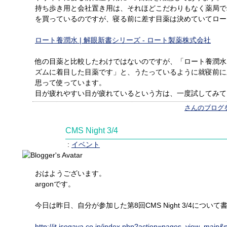
持ち歩き用と会社置き用は、それほどこだわりもなく薬局で
を買っているのですが、寝る前に差す目薬は決めていてロー
ロート養潤水 | 解眼新書シリーズ - ロート製薬株式会社
他の目薬と比較したわけではないのですが、「ロート養潤水
ズムに着目した目薬です」と、うたっているように就寝前に
思って使っています。
目が疲れやすい目が疲れているという方は、一度試してみて
さんのブログ
CMS Night 3/4
:
イベント
おはようございます。
argonです。
今日は昨日、自分が参加した第8回CMS Night 3/4につ
http://it.isogaya.co.jp/index.php?action=pages_view_main