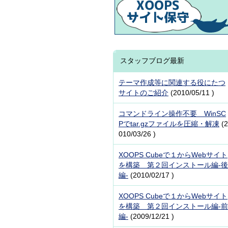
スタッフブログ最新
テーマ作成等に関連する役にたつ
サイトのご紹介
(2010/05/11 )
コマンドライン操作不要 WinSC
Pでtar.gzファイルを圧縮・解凍
(2
010/03/26 )
XOOPS Cubeで１からWebサイト
を構築 第２回インストール編-後
編-
(2010/02/17 )
XOOPS Cubeで１からWebサイト
を構築 第２回インストール編-前
編-
(2009/12/21 )