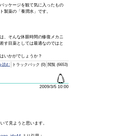
パッケージを観て気に入ったもの
ト製薬の「養潤水」です。
は、そんな休眼時間の修復メカニ
差す目薬としては最適なのではと
はいかがでしょうか？
を読む
トラックバック (0)
閲覧 (6653)
2009/3/5 10:00
いて書いて見ようと思います。
&page_id=44
より引用：