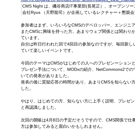
CMS Night は、磯谷商店IT事業部(長尾正）、オープ
会社Ryus （天野龍司）が企画しているレクチャー＋懇親
参加者はまず、いろいろなCMSのデベロッパー、エンジニ
またCMSに興味を持った方。あまりウェブ関係とは関わり
ています。
自分は昨日行われた回で4回目の参加なのですが、毎回新し
ていて楽しいイベントです。
今回のテーマはCMSがはじめての人へのプレゼンーションとい
プレゼン手法について、MODxの紹介、NetCommons2
いての発表がありました。
発表の後に質疑応答の時間があり、あまりCMSを知らない
した。
やはり、はじめての方、知らない方に上手く説明、プレゼン
と再認識しました。
次回の開催は4月8日の予定だそうですので、CMS関係で仕
方は参加してみると面白いかもしれません。