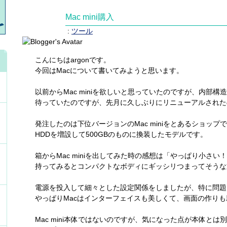
Mac mini購入
:
ツール
こんにちはargonです。
今回はMacについて書いてみようと思います。
以前からMac miniを欲しいと思っていたのですが、内部
待っていたのですが、先月に久しぶりにリニューアルされた
発注したのは下位バージョンのMac miniをとあるショップ
HDDを増設して500GBのものに換装したモデルです。
箱からMac miniを出してみた時の感想は「やっぱり小さ
持ってみるとコンパクトなボディにギッシリつまってそうな
電源を投入して細々とした設定関係をしましたが、特に問題
やっぱりMacはインターフェイスも美しくて、画面の作り
Mac mini本体ではないのですが、気になった点が本体とは