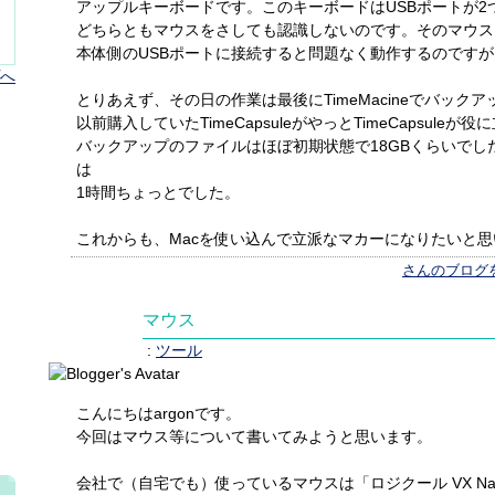
アップルキーボードです。このキーボードはUSBポートが2
どちらともマウスをさしても認識しないのです。そのマウスを普通
本体側のUSBポートに接続すると問題なく動作するのですが
へ
とりあえず、その日の作業は最後にTimeMacineでバック
以前購入していたTimeCapsuleがやっとTimeCapsule
バックアップのファイルはほぼ初期状態で18GBくらいでし
は
1時間ちょっとでした。
これからも、Macを使い込んで立派なマカーになりたいと思
さんのブログ
マウス
:
ツール
こんにちはargonです。
今回はマウス等について書いてみようと思います。
会社で（自宅でも）使っているマウスは「ロジクール VX N