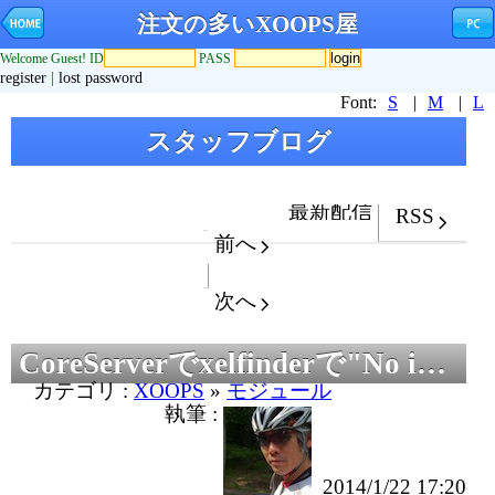
注文の多いXOOPS屋
Welcome Guest! ID
PASS
register
|
lost password
Font:
S
|
M
|
L
スタッフブログ
最新配信
RSS
前へ
次へ
CoreServerでxelfinderで"No input file specified."が表示されたときの対処法
カテゴリ :
XOOPS
»
モジュール
執筆 :
2014/1/22 17:20